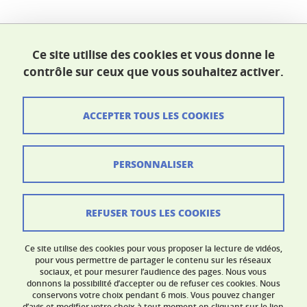
École doctorale SHPT
Ce site utilise des cookies et vous donne le
Maison du doctorat Jean Kuntzmann
contrôle sur ceux que vous souhaitez activer.
110 rue de la Chimie 38400 Saint-Martin-d'Hères
France
ed-shpt@univ-grenoble-alpes.fr
ACCEPTER TOUS LES COOKIES
Crédits
PERSONNALISER
Mentions légales
Données personnelles
REFUSER TOUS LES COOKIES
Contacts
Ce site utilise des cookies pour vous proposer la lecture de vidéos,
Gestion des cookies
pour vous permettre de partager le contenu sur les réseaux
sociaux, et pour mesurer l’audience des pages. Nous vous
donnons la possibilité d’accepter ou de refuser ces cookies. Nous
Accessibilité : non conforme
conservons votre choix pendant 6 mois. Vous pouvez changer
d’avis et modifier votre choix à tout moment en cliquant sur le lien