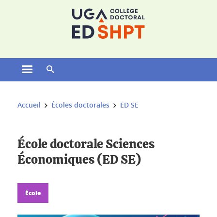
Gestion des cookies
Ouvrir le menu principal
Ouvrir le moteur de recherche
Vous êtes ici :
Accueil
Écoles doctorales
ED SE
École doctorale Sciences
Économiques (ED SE)
École