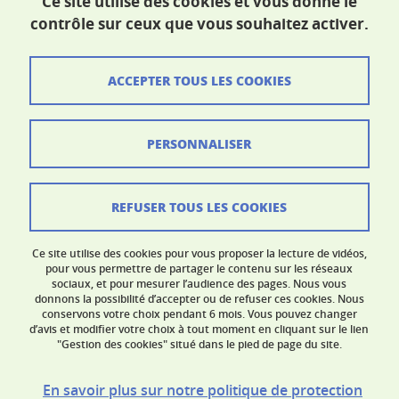
Ce site utilise des cookies et vous donne le
Maison du doctorat Jean Kuntzmann
contrôle sur ceux que vous souhaitez activer.
110 rue de la Chimie 38400 Saint-Martin-d'Hères
France
ed-shpt@univ-grenoble-alpes.fr
ACCEPTER TOUS LES COOKIES
Crédits
PERSONNALISER
Mentions légales
Données personnelles
REFUSER TOUS LES COOKIES
Contacts
Ce site utilise des cookies pour vous proposer la lecture de vidéos,
Gestion des cookies
pour vous permettre de partager le contenu sur les réseaux
sociaux, et pour mesurer l’audience des pages. Nous vous
donnons la possibilité d’accepter ou de refuser ces cookies. Nous
Accessibilité : non conforme
conservons votre choix pendant 6 mois. Vous pouvez changer
d’avis et modifier votre choix à tout moment en cliquant sur le lien
"Gestion des cookies" situé dans le pied de page du site.
En savoir plus sur notre politique de protection