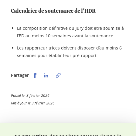
Calendrier de soutenance de l'HDR
La composition définitive du jury doit être soumise à
l’ED au moins 10 semaines avant la soutenance.
Les rapporteur∙trices doivent disposer d’au moins 6
semaines pour établir leur pré-rapport.
Partager sur Facebook
Partager sur LinkedIn
Partager
Publié le 3 février 2026
Mis à jour le 3 février 2026
École doctorale SHPT