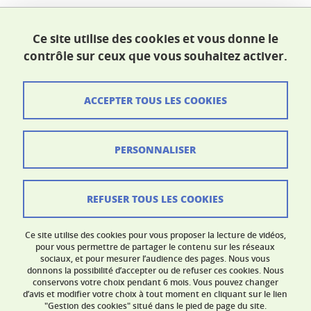
École doctorale SHPT
Ce site utilise des cookies et vous donne le
Maison du doctorat Jean Kuntzmann
contrôle sur ceux que vous souhaitez activer.
110 rue de la Chimie 38400 Saint-Martin-d'Hères
France
ed-shpt@univ-grenoble-alpes.fr
ACCEPTER TOUS LES COOKIES
Crédits
PERSONNALISER
Mentions légales
Données personnelles
REFUSER TOUS LES COOKIES
Contacts
Ce site utilise des cookies pour vous proposer la lecture de vidéos,
Gestion des cookies
pour vous permettre de partager le contenu sur les réseaux
sociaux, et pour mesurer l’audience des pages. Nous vous
donnons la possibilité d’accepter ou de refuser ces cookies. Nous
Accessibilité : non conforme
conservons votre choix pendant 6 mois. Vous pouvez changer
d’avis et modifier votre choix à tout moment en cliquant sur le lien
"Gestion des cookies" situé dans le pied de page du site.