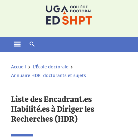
Gestion des cookies
Ouvrir le menu principal
Ouvrir le moteur de recherche
Vous êtes ici :
Accueil
L'École doctorale
Annuaire HDR, doctorants et sujets
Liste des Encadrant.es
Habilité.es à Diriger les
Recherches (HDR)