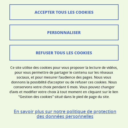
France
ed-shpt@univ-grenoble-alpes.fr
ACCEPTER TOUS LES COOKIES
Crédits
PERSONNALISER
Mentions légales
Données personnelles
REFUSER TOUS LES COOKIES
Contacts
Ce site utilise des cookies pour vous proposer la lecture de vidéos,
Gestion des cookies
pour vous permettre de partager le contenu sur les réseaux
sociaux, et pour mesurer l’audience des pages. Nous vous
donnons la possibilité d’accepter ou de refuser ces cookies. Nous
Accessibilité : non conforme
conservons votre choix pendant 6 mois. Vous pouvez changer
d’avis et modifier votre choix à tout moment en cliquant sur le lien
"Gestion des cookies" situé dans le pied de page du site.
En savoir plus sur notre politique de protection
des données personnelles