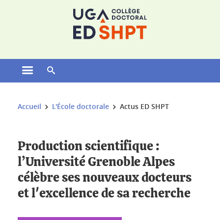
Gestion des cookies
Ouvrir le menu principal
Ouvrir le moteur de recherche
Vous êtes ici :
Accueil
L'École doctorale
Actus ED SHPT
Production scientifique :
l’Université Grenoble Alpes
célèbre ses nouveaux docteurs
et l'excellence de sa recherche