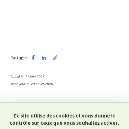
Partager sur Facebook
Partager sur LinkedIn
Partager
Publié le 11 juin 2026
Mis à jour le 20 juillet 2026
École doctorale SHPT
Ce site utilise des cookies et vous donne le
Maison du doctorat Jean Kuntzmann
contrôle sur ceux que vous souhaitez activer.
110 rue de la Chimie 38400 Saint-Martin-d'Hères