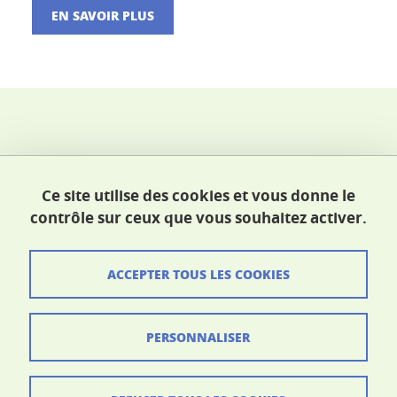
EN SAVOIR PLUS
École doctorale SHPT
Ce site utilise des cookies et vous donne le
Maison du doctorat Jean Kuntzmann
contrôle sur ceux que vous souhaitez activer.
110 rue de la Chimie 38400 Saint-Martin-d'Hères
France
ed-shpt@univ-grenoble-alpes.fr
ACCEPTER TOUS LES COOKIES
Crédits
PERSONNALISER
Mentions légales
Données personnelles